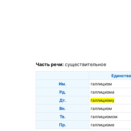
Часть речи:
существительное
Единстве
Им.
галлицизм
Рд.
галлицизма
Дт.
галлицизму
Вн.
галлицизм
Тв.
галлицизмом
Пр.
галлицизме