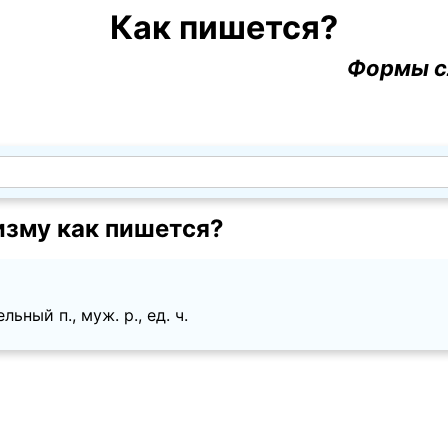
Как пишется?
Формы с
изму как пишется?
ьный п., муж. p., ед. ч.