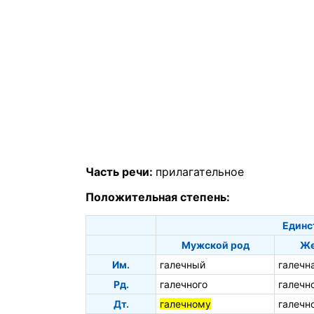
Часть речи:
прилагательное
Положительная степень:
Единс
Мужской род
Же
Им.
галечный
галечн
Рд.
галечного
галечн
Дт.
галечному
галечн