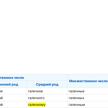
твенное число
Множественное число
нский род
Средний род
ая
галечное
галечные
ой
галечного
галечных
ой
галечному
галечным