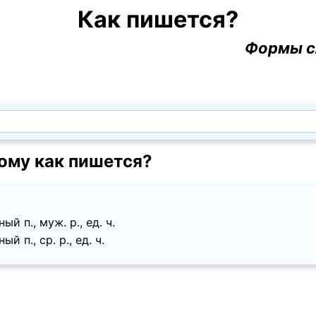
Как пишется?
Формы с
ому как пишется?
й п., муж. p., ед. ч.
й п., ср. p., ед. ч.