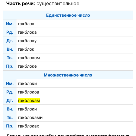
Часть речи:
существительное
Единственное число
Им.
гакблок
Рд.
гакблока
Дт.
гакблоку
Вн.
гакблок
Тв.
гакблоком
Пр.
гакблоке
Множественное число
Им.
гакблоки
Рд.
гакблоков
Дт.
гакблокам
Вн.
гакблоки
Тв.
гакблоками
Пр.
гакблоках
Если вы нашли ошибку, пожалуйста, выделите фрагмент