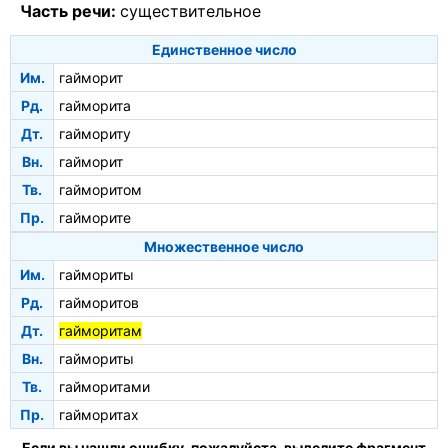
Часть речи:
существительное
Единственное число
Им.
гайморит
Рд.
гайморита
Дт.
гаймориту
Вн.
гайморит
Тв.
гайморитом
Пр.
гайморите
Множественное число
Им.
гаймориты
Рд.
гайморитов
Дт.
гайморитам
Вн.
гаймориты
Тв.
гайморитами
Пр.
гайморитах
Если вы нашли ошибку, пожалуйста, выделите фрагмент