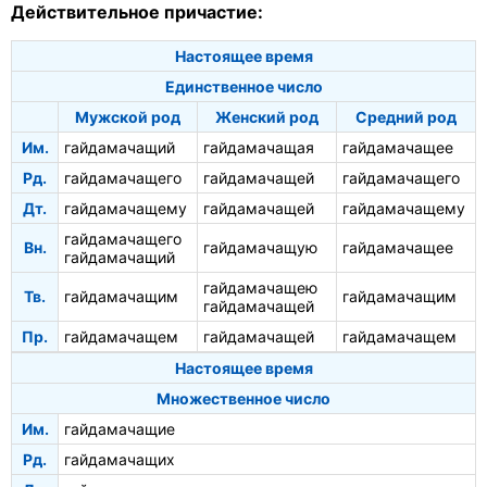
Действительное причастие:
Настоящее время
Единственное число
Мужской род
Женский род
Средний род
Им.
гайдамачащий
гайдамачащая
гайдамачащее
Рд.
гайдамачащего
гайдамачащей
гайдамачащего
Дт.
гайдамачащему
гайдамачащей
гайдамачащему
гайдамачащего
Вн.
гайдамачащую
гайдамачащее
гайдамачащий
гайдамачащею
Тв.
гайдамачащим
гайдамачащим
гайдамачащей
Пр.
гайдамачащем
гайдамачащей
гайдамачащем
Настоящее время
Множественное число
Им.
гайдамачащие
Рд.
гайдамачащих