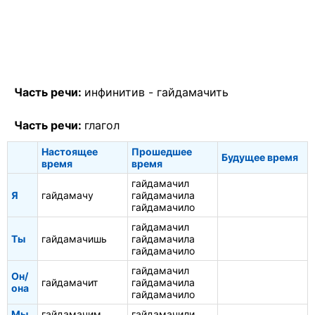
Часть речи:
инфинитив -
гайдамачить
Часть речи:
глагол
Настоящее
Прошедшее
Будущее время
время
время
гайдамачил
Я
гайдамачу
гайдамачила
гайдамачило
гайдамачил
Ты
гайдамачишь
гайдамачила
гайдамачило
гайдамачил
Он/
гайдамачит
гайдамачила
она
гайдамачило
Мы
гайдамачим
гайдамачили