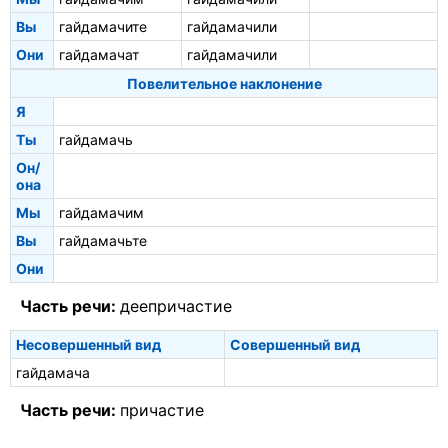
Вы
гайдамачите
гайдамачили
Они
гайдамачат
гайдамачили
Повелительное наклонение
Я
Ты
гайдамачь
Он/
она
Мы
гайдамачим
Вы
гайдамачьте
Они
Часть речи:
деепричастие
Несовершенный вид
Совершенный вид
гайдамача
Часть речи:
причастие