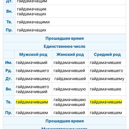
Дт.
гайдамачащим
гайдамачащие
Вн.
гайдамачащих
Тв.
гайдамачащими
Пр.
гайдамачащих
Прошедшее время
Единственное число
Мужской род
Женский род
Средний род
Им.
гайдамачивший
гайдамачившая
гайдамачившее
Рд.
гайдамачившего
гайдамачившей
гайдамачившего
Дт.
гайдамачившему
гайдамачившей
гайдамачившему
гайдамачившего
Вн.
гайдамачившую
гайдамачившее
гайдамачивший
гайдамачившею
Тв.
гайдамачившим
гайдамачившим
гайдамачившей
Пр.
гайдамачившем
гайдамачившей
гайдамачившем
Прошедшее время
Множественное число