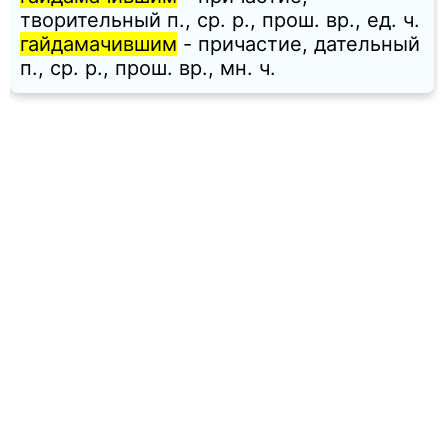
творительный п., ср. p., прош. вр., ед. ч.
гайдамачившим
- причастие, дательный
п., ср. p., прош. вр., мн. ч.