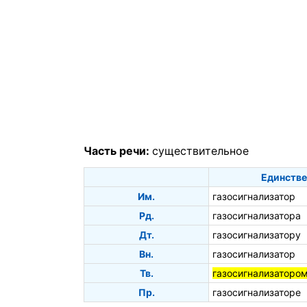
Часть речи:
существительное
Единстве
Им.
газосигнализатор
Рд.
газосигнализатора
Дт.
газосигнализатору
Вн.
газосигнализатор
Тв.
газосигнализаторо
Пр.
газосигнализаторе