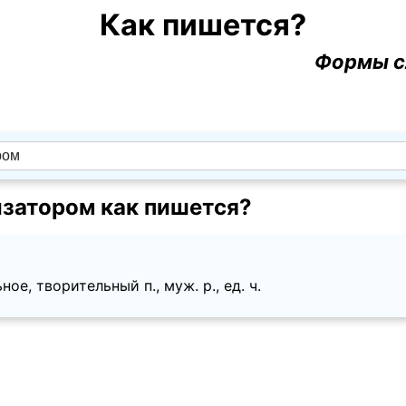
Как пишется?
Формы с
изатором как пишется?
ое, творительный п., муж. p., ед. ч.