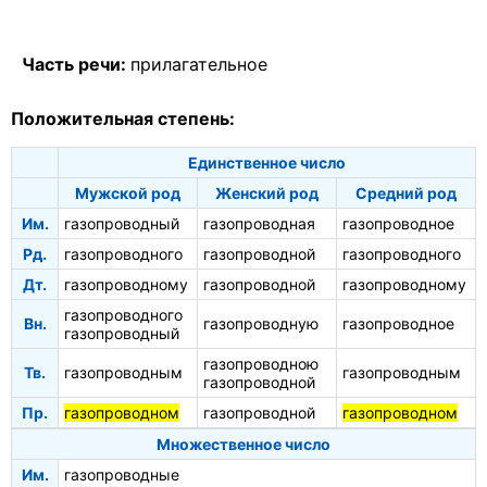
Часть речи:
прилагательное
Положительная степень:
Единственное число
Мужской род
Женский род
Средний род
Им.
газопроводный
газопроводная
газопроводное
Рд.
газопроводного
газопроводной
газопроводного
Дт.
газопроводному
газопроводной
газопроводному
газопроводного
Вн.
газопроводную
газопроводное
газопроводный
газопроводною
Тв.
газопроводным
газопроводным
газопроводной
Пр.
газопроводном
газопроводной
газопроводном
Множественное число
Им.
газопроводные