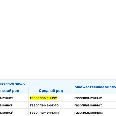
твенное число
Множественное число
нский род
Средний род
аменная
газопламенное
газопламенные
аменной
газопламенного
газопламенных
аменной
газопламенному
газопламенным