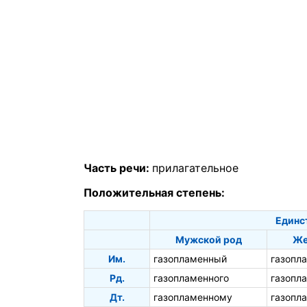
Часть речи:
прилагательное
Положительная степень:
Единс
Мужской род
Же
Им.
газопламенный
газопл
Рд.
газопламенного
газопл
Дт.
газопламенному
газопл