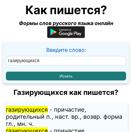
Как пишется?
Формы слов русского языка онлайн
Введите слово:
Газирующихся как пишется?
газирующихся
- причастие,
родительный п., наст. вр., возвр. форма
гл., мн. ч.
газирующихся
- причастие,