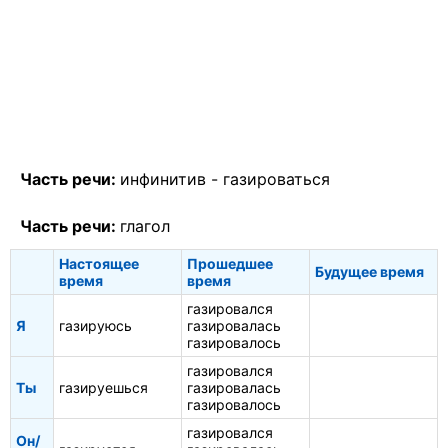
Часть речи:
инфинитив -
газироваться
Часть речи:
глагол
Настоящее
Прошедшее
Будущее время
время
время
газировался
Я
газируюсь
газировалась
газировалось
газировался
Ты
газируешься
газировалась
газировалось
газировался
Он/