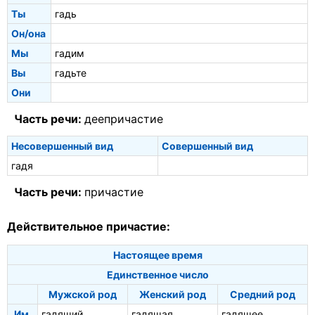
Ты
гадь
Он/она
Мы
гадим
Вы
гадьте
Они
Часть речи:
деепричастие
Несовершенный вид
Совершенный вид
гадя
Часть речи:
причастие
Действительное причастие:
Настоящее время
Единственное число
Мужской род
Женский род
Средний род
Им.
гадящий
гадящая
гадящее