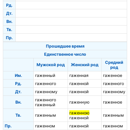
Рд.
Дт.
Вн.
Тв.
Пр.
Прошедшее время
Единственное число
Средний
Мужской род
Женский род
род
Им.
гаженный
гаженная
гаженное
Рд.
гаженного
гаженной
гаженного
Дт.
гаженному
гаженной
гаженному
гаженного
Вн.
гаженную
гаженное
гаженный
гаженною
Тв.
гаженным
гаженным
гаженной
Пр.
гаженном
гаженной
гаженном