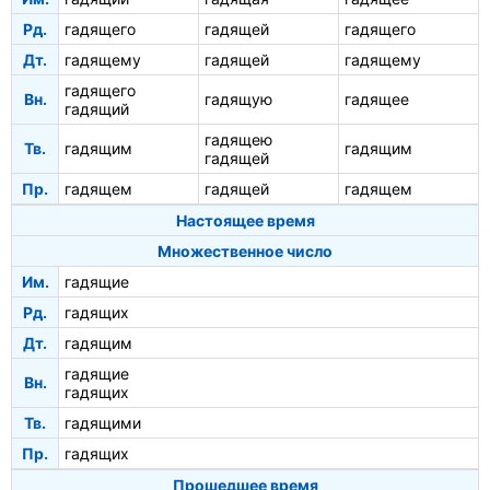
Рд.
гадящего
гадящей
гадящего
Дт.
гадящему
гадящей
гадящему
гадящего
Вн.
гадящую
гадящее
гадящий
гадящею
Тв.
гадящим
гадящим
гадящей
Пр.
гадящем
гадящей
гадящем
Настоящее время
Множественное число
Им.
гадящие
Рд.
гадящих
Дт.
гадящим
гадящие
Вн.
гадящих
Тв.
гадящими
Пр.
гадящих
Прошедшее время