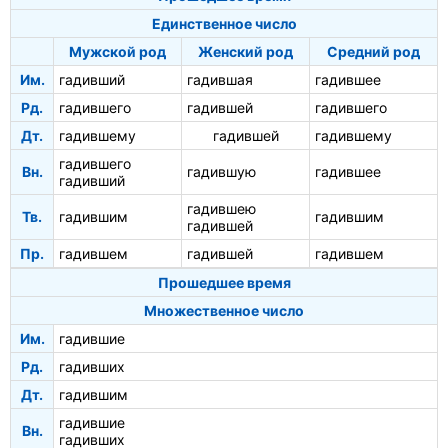
Единственное число
Мужской род
Женский род
Средний род
Им.
гадивший
гадившая
гадившее
Рд.
гадившего
гадившей
гадившего
Дт.
гадившему
гадившей
гадившему
гадившего
Вн.
гадившую
гадившее
гадивший
гадившею
Тв.
гадившим
гадившим
гадившей
Пр.
гадившем
гадившей
гадившем
Прошедшее время
Множественное число
Им.
гадившие
Рд.
гадивших
Дт.
гадившим
гадившие
Вн.
гадивших