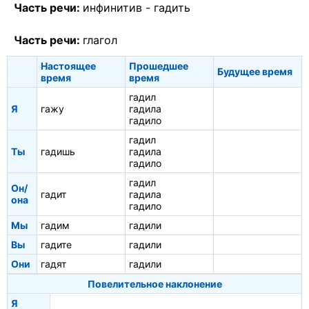
Часть речи:
инфинитив -
гадить
Часть речи:
глагол
Настоящее
Прошедшее
Будущее время
время
время
гадил
Я
гажу
гадила
гадило
гадил
Ты
гадишь
гадила
гадило
гадил
Он/
гадит
гадила
она
гадило
Мы
гадим
гадили
Вы
гадите
гадили
Они
гадят
гадили
Повелительное наклонение
Я