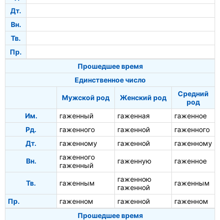
Дт.
Вн.
Тв.
Пр.
Прошедшее время
Единственное число
Средний
Мужской род
Женский род
род
Им.
гаженный
гаженная
гаженное
Рд.
гаженного
гаженной
гаженного
Дт.
гаженному
гаженной
гаженному
гаженного
Вн.
гаженную
гаженное
гаженный
гаженною
Тв.
гаженным
гаженным
гаженной
Пр.
гаженном
гаженной
гаженном
Прошедшее время