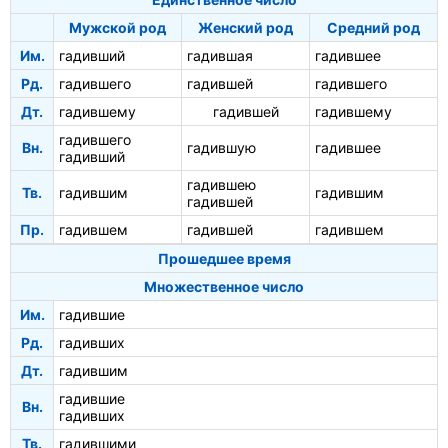
Мужской род
Женский род
Средний род
Им.
гадивший
гадившая
гадившее
Рд.
гадившего
гадившей
гадившего
Дт.
гадившему
гадившей
гадившему
гадившего
Вн.
гадившую
гадившее
гадивший
гадившею
Тв.
гадившим
гадившим
гадившей
Пр.
гадившем
гадившей
гадившем
Прошедшее время
Множественное число
Им.
гадившие
Рд.
гадивших
Дт.
гадившим
гадившие
Вн.
гадивших
Тв.
гадившими