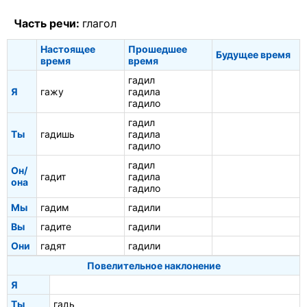
Часть речи:
глагол
Настоящее
Прошедшее
Будущее время
время
время
гадил
Я
гажу
гадила
гадило
гадил
Ты
гадишь
гадила
гадило
гадил
Он/
гадит
гадила
она
гадило
Мы
гадим
гадили
Вы
гадите
гадили
Они
гадят
гадили
Повелительное наклонение
Я
Ты
гадь