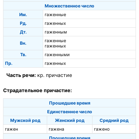
Множественное число
Им.
гаженные
Рд.
гаженных
Дт.
гаженным
гаженные
Вн.
гаженных
Тв.
гаженными
Пр.
гаженных
Часть речи:
кр. причастие
Страдательное причастие:
Прошедшее время
Единственное число
Мужской род
Женский род
Средний род
гажен
гажена
гажено
Прошедшее время