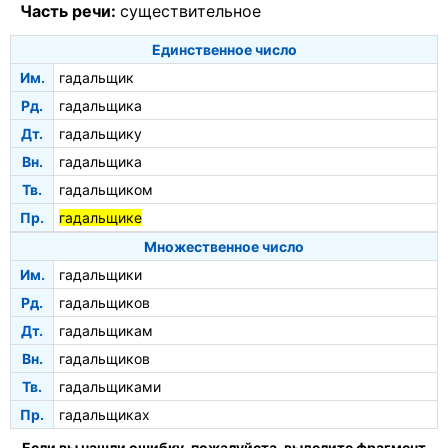
Часть речи:
существительное
Единственное число
Им.
гадальщик
Рд.
гадальщика
Дт.
гадальщику
Вн.
гадальщика
Тв.
гадальщиком
Пр.
гадальщике
Множественное число
Им.
гадальщики
Рд.
гадальщиков
Дт.
гадальщикам
Вн.
гадальщиков
Тв.
гадальщиками
Пр.
гадальщиках
Если вы нашли ошибку, пожалуйста, выделите фрагмент