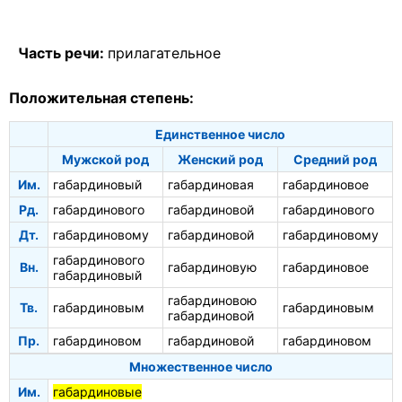
Часть речи:
прилагательное
Положительная степень:
Единственное число
Мужской род
Женский род
Средний род
Им.
габардиновый
габардиновая
габардиновое
Рд.
габардинового
габардиновой
габардинового
Дт.
габардиновому
габардиновой
габардиновому
габардинового
Вн.
габардиновую
габардиновое
габардиновый
габардиновою
Тв.
габардиновым
габардиновым
габардиновой
Пр.
габардиновом
габардиновой
габардиновом
Множественное число
Им.
габардиновые