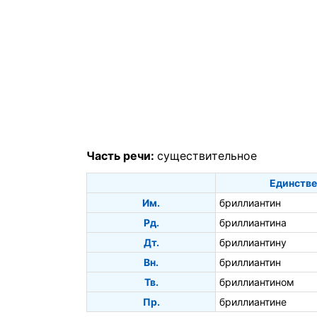
Часть речи:
существительное
Единстве
Им.
бриллиантин
Рд.
бриллиантина
Дт.
бриллиантину
Вн.
бриллиантин
Тв.
бриллиантином
Пр.
бриллиантине