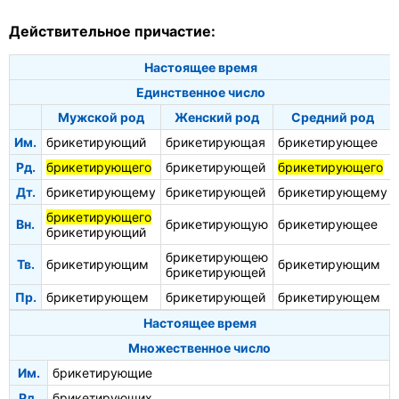
Действительное причастие:
Настоящее время
Единственное число
Мужской род
Женский род
Средний род
Им.
брикетирующий
брикетирующая
брикетирующее
Рд.
брикетирующего
брикетирующей
брикетирующего
Дт.
брикетирующему
брикетирующей
брикетирующему
брикетирующего
Вн.
брикетирующую
брикетирующее
брикетирующий
брикетирующею
Тв.
брикетирующим
брикетирующим
брикетирующей
Пр.
брикетирующем
брикетирующей
брикетирующем
Настоящее время
Множественное число
Им.
брикетирующие
Рд.
брикетирующих