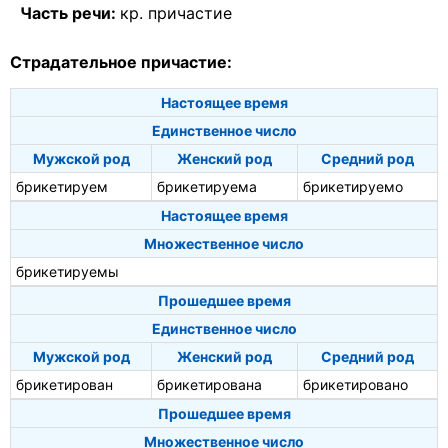
Часть речи:
кр. причастие
Страдательное причастие:
Настоящее время
Единственное число
Мужской род
Женский род
Средний род
брикетируем
брикетируема
брикетируемо
Настоящее время
Множественное число
брикетируемы
Прошедшее время
Единственное число
Мужской род
Женский род
Средний род
брикетирован
брикетирована
брикетировано
Прошедшее время
Множественное число