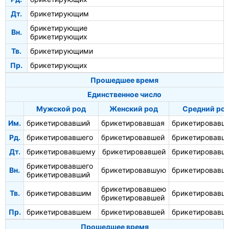
Дт.
брикетирующим
брикетирующие
Вн.
брикетирующих
Тв.
брикетирующими
Пр.
брикетирующих
Прошедшее время
Единственное число
Мужской род
Женский род
Средний ро
Им.
брикетировавший
брикетировавшая
брикетировавш
Рд.
брикетировавшего
брикетировавшей
брикетировавш
Дт.
брикетировавшему
брикетировавшей
брикетировавш
брикетировавшего
Вн.
брикетировавшую
брикетировавш
брикетировавший
брикетировавшею
Тв.
брикетировавшим
брикетировавш
брикетировавшей
Пр.
брикетировавшем
брикетировавшей
брикетировавш
Прошедшее время