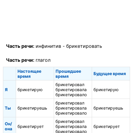
Часть речи:
инфинитив -
брикетировать
Часть речи:
глагол
Настоящее
Прошедшее
Будущее время
время
время
брикетировал
Я
брикетирую
брикетировала
брикетирую
брикетировало
брикетировал
Ты
брикетируешь
брикетировала
брикетируешь
брикетировало
брикетировал
Он/
брикетирует
брикетировала
брикетирует
она
брикетировало