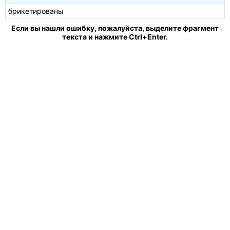
брикетированы
Если вы нашли ошибку, пожалуйста, выделите фрагмент
текста и нажмите Ctrl+Enter.