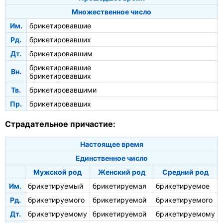
Множественное число
Им.
брикетировавшие
Рд.
брикетировавших
Дт.
брикетировавшим
брикетировавшие
Вн.
брикетировавших
Тв.
брикетировавшими
Пр.
брикетировавших
Страдательное причастие:
Настоящее время
Единственное число
Мужской род
Женский род
Средний род
Им.
брикетируемый
брикетируемая
брикетируемое
Рд.
брикетируемого
брикетируемой
брикетируемого
Дт.
брикетируемому
брикетируемой
брикетируемому