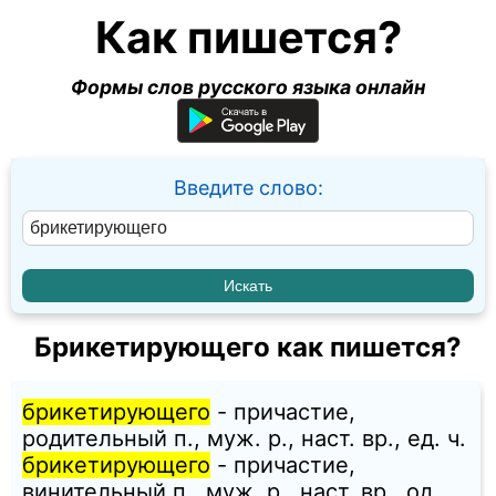
Как пишется?
Формы слов русского языка онлайн
Введите слово:
Брикетирующего как пишется?
брикетирующего
- причастие,
родительный п., муж. p., наст. вр., ед. ч.
брикетирующего
- причастие,
винительный п., муж. p., наст. вр., од.,