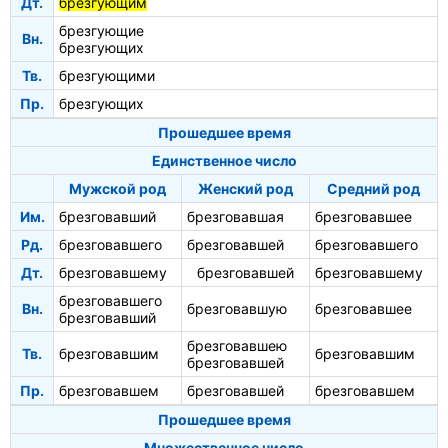
Дт.
брезгующим
брезгующие
Вн.
брезгующих
Тв.
брезгующими
Пр.
брезгующих
Прошедшее время
Единственное число
Мужской род
Женский род
Средний род
Им.
брезговавший
брезговавшая
брезговавшее
Рд.
брезговавшего
брезговавшей
брезговавшего
Дт.
брезговавшему
брезговавшей
брезговавшему
брезговавшего
Вн.
брезговавшую
брезговавшее
брезговавший
брезговавшею
Тв.
брезговавшим
брезговавшим
брезговавшей
Пр.
брезговавшем
брезговавшей
брезговавшем
Прошедшее время
Множественное число