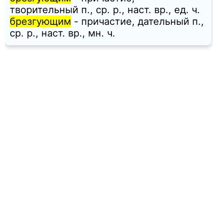
творительный п., ср. p., наст. вр., ед. ч.
брезгующим
- причастие, дательный п.,
ср. p., наст. вр., мн. ч.