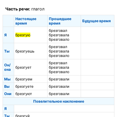
Часть речи:
глагол
Настоящее
Прошедшее
Будущее время
время
время
брезговал
Я
брезгую
брезговала
брезговало
брезговал
Ты
брезгуешь
брезговала
брезговало
брезговал
Он/
брезгует
брезговала
она
брезговало
Мы
брезгуем
брезговали
Вы
брезгуете
брезговали
Они
брезгуют
брезговали
Повелительное наклонение
Я
Ты
брезгуй