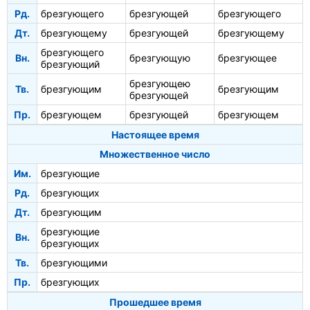
Рд.
брезгующего
брезгующей
брезгующего
Дт.
брезгующему
брезгующей
брезгующему
брезгующего
Вн.
брезгующую
брезгующее
брезгующий
брезгующею
Тв.
брезгующим
брезгующим
брезгующей
Пр.
брезгующем
брезгующей
брезгующем
Настоящее время
Множественное число
Им.
брезгующие
Рд.
брезгующих
Дт.
брезгующим
брезгующие
Вн.
брезгующих
Тв.
брезгующими
Пр.
брезгующих
Прошедшее время