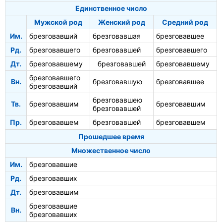
Единственное число
Мужской род
Женский род
Средний род
Им.
брезговавший
брезговавшая
брезговавшее
Рд.
брезговавшего
брезговавшей
брезговавшего
Дт.
брезговавшему
брезговавшей
брезговавшему
брезговавшего
Вн.
брезговавшую
брезговавшее
брезговавший
брезговавшею
Тв.
брезговавшим
брезговавшим
брезговавшей
Пр.
брезговавшем
брезговавшей
брезговавшем
Прошедшее время
Множественное число
Им.
брезговавшие
Рд.
брезговавших
Дт.
брезговавшим
брезговавшие
Вн.
брезговавших