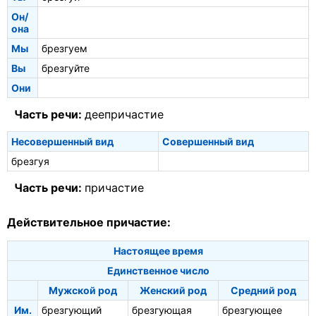
Он/
она
Мы
брезгуем
Вы
брезгуйте
Они
Часть речи:
деепричастие
Несовершенный вид
Совершенный вид
брезгуя
Часть речи:
причастие
Действительное причастие:
Настоящее время
Единственное число
Мужской род
Женский род
Средний род
Им.
брезгующий
брезгующая
брезгующее