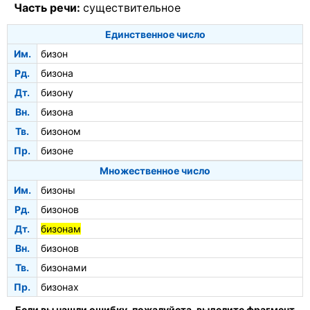
Часть речи:
существительное
Единственное число
Им.
бизон
Рд.
бизона
Дт.
бизону
Вн.
бизона
Тв.
бизоном
Пр.
бизоне
Множественное число
Им.
бизоны
Рд.
бизонов
Дт.
бизонам
Вн.
бизонов
Тв.
бизонами
Пр.
бизонах
Если вы нашли ошибку, пожалуйста, выделите фрагмент