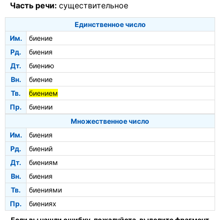
Часть речи:
существительное
Единственное число
Им.
биение
Рд.
биения
Дт.
биению
Вн.
биение
Тв.
биением
Пр.
биении
Множественное число
Им.
биения
Рд.
биений
Дт.
биениям
Вн.
биения
Тв.
биениями
Пр.
биениях
Если вы нашли ошибку, пожалуйста, выделите фрагмент