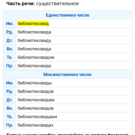
Часть речи:
существительное
Единственное число
Им.
библиотековед
Рд.
библиотековеда
Дт.
библиотековеду
Вн.
библиотековеда
Тв.
библиотековедом
Пр.
библиотековеде
Множественное число
Им.
библиотековеды
Рд.
библиотековедов
Дт.
библиотековедам
Вн.
библиотековедов
Тв.
библиотековедами
Пр.
библиотековедах
Если вы нашли ошибку, пожалуйста, выделите фрагмент