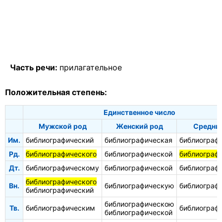
Часть речи:
прилагательное
Положительная степень:
Единственное число
Мужской род
Женский род
Средни
Им.
библиографический
библиографическая
библиограф
Рд.
библиографического
библиографической
библиограф
Дт.
библиографическому
библиографической
библиограф
библиографического
Вн.
библиографическую
библиограф
библиографический
библиографическою
Тв.
библиографическим
библиограф
библиографической