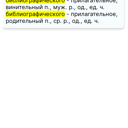
библиографического
- прилагательное,
винительный п., муж. p., од., ед. ч.
библиографического
- прилагательное,
родительный п., ср. p., од., ед. ч.