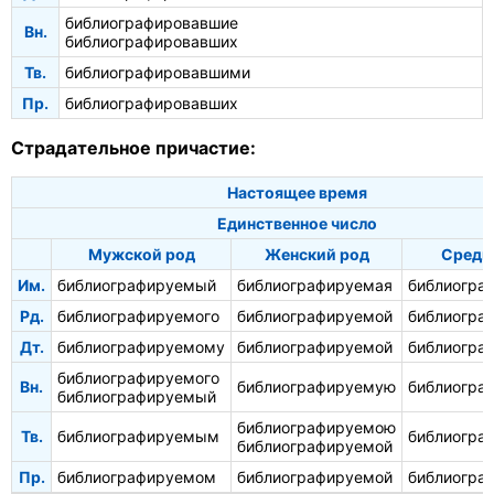
библиографировавшие
Вн.
библиографировавших
Тв.
библиографировавшими
Пр.
библиографировавших
Страдательное причастие:
Настоящее время
Единственное число
Мужской род
Женский род
Средн
Им.
библиографируемый
библиографируемая
библиогра
Рд.
библиографируемого
библиографируемой
библиогра
Дт.
библиографируемому
библиографируемой
библиогра
библиографируемого
Вн.
библиографируемую
библиогра
библиографируемый
библиографируемою
Тв.
библиографируемым
библиогра
библиографируемой
Пр.
библиографируемом
библиографируемой
библиогра