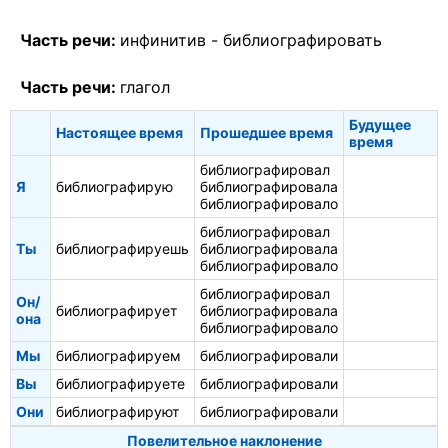
Часть речи:
инфинитив -
библиографировать
Часть речи:
глагол
Будущее
Настоящее время
Прошедшее время
время
библиографировал
Я
библиографирую
библиографировала
библиографировало
библиографировал
Ты
библиографируешь
библиографировала
библиографировало
библиографировал
Он/
библиографирует
библиографировала
она
библиографировало
Мы
библиографируем
библиографировали
Вы
библиографируете
библиографировали
Они
библиографируют
библиографировали
Повелительное наклонение