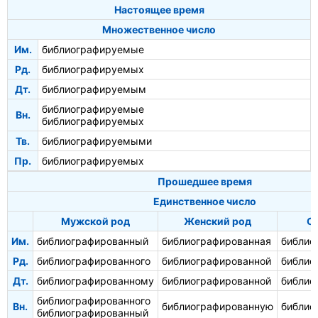
Настоящее время
Множественное число
Им.
библиографируемые
Рд.
библиографируемых
Дт.
библиографируемым
библиографируемые
Вн.
библиографируемых
Тв.
библиографируемыми
Пр.
библиографируемых
Прошедшее время
Единственное число
Мужской род
Женский род
С
Им.
библиографированный
библиографированная
библио
Рд.
библиографированного
библиографированной
библио
Дт.
библиографированному
библиографированной
библио
библиографированного
Вн.
библиографированную
библио
библиографированный