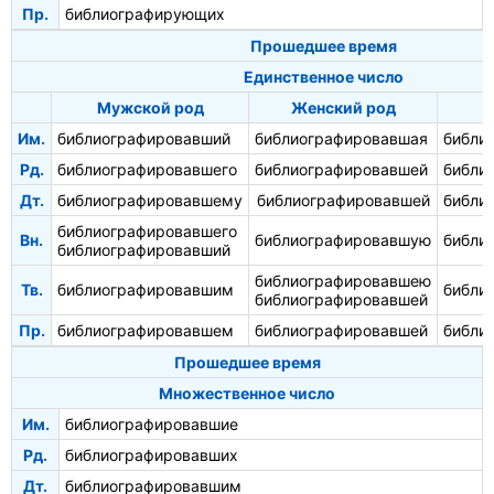
Пр.
библиографирующих
Прошедшее время
Единственное число
Мужской род
Женский род
С
Им.
библиографировавший
библиографировавшая
библи
Рд.
библиографировавшего
библиографировавшей
библи
Дт.
библиографировавшему
библиографировавшей
библи
библиографировавшего
Вн.
библиографировавшую
библи
библиографировавший
библиографировавшею
Тв.
библиографировавшим
библи
библиографировавшей
Пр.
библиографировавшем
библиографировавшей
библи
Прошедшее время
Множественное число
Им.
библиографировавшие
Рд.
библиографировавших
Дт.
библиографировавшим