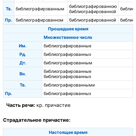
библиографированною
Тв.
библиографированным
библио
библиографированной
Пр.
библиографированном
библиографированной
библио
Прошедшее время
Множественное число
Им.
библиографированные
Рд.
библиографированных
Дт.
библиографированным
библиографированные
Вн.
библиографированных
Тв.
библиографированными
Пр.
библиографированных
Часть речи:
кр. причастие
Страдательное причастие:
Настоящее время