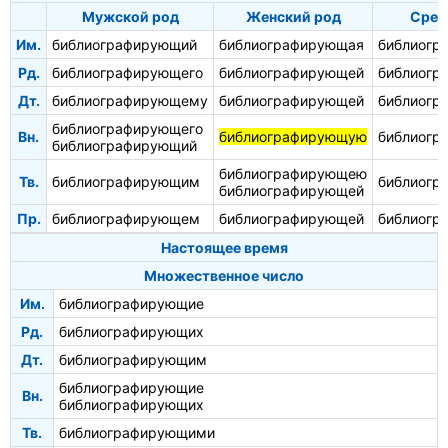
Мужской род
Женский род
Сред
Им.
библиографирующий
библиографирующая
библиогр
Рд.
библиографирующего
библиографирующей
библиогр
Дт.
библиографирующему
библиографирующей
библиогр
библиографирующего
Вн.
библиографирующую
библиогр
библиографирующий
библиографирующею
Тв.
библиографирующим
библиогр
библиографирующей
Пр.
библиографирующем
библиографирующей
библиогр
Настоящее время
Множественное число
Им.
библиографирующие
Рд.
библиографирующих
Дт.
библиографирующим
библиографирующие
Вн.
библиографирующих
Тв.
библиографирующими