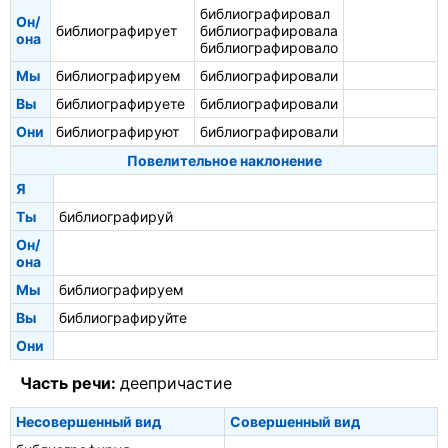
библиографировал
Он/
библиографирует
библиографировала
она
библиографировало
Мы
библиографируем
библиографировали
Вы
библиографируете
библиографировали
Они
библиографируют
библиографировали
Повелительное наклонение
Я
Ты
библиографируй
Он/
она
Мы
библиографируем
Вы
библиографируйте
Они
Часть речи:
деепричастие
Несовершенный вид
Совершенный вид