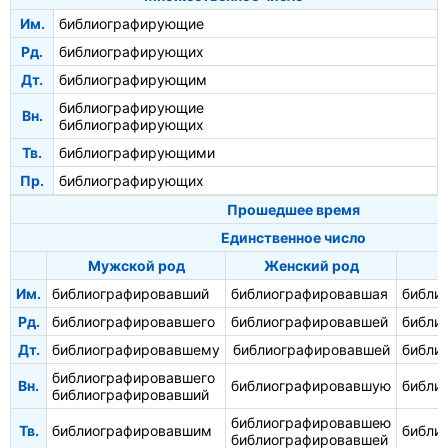
Им.
библиографирующие
Рд.
библиографирующих
Дт.
библиографирующим
библиографирующие
Вн.
библиографирующих
Тв.
библиографирующими
Пр.
библиографирующих
Прошедшее время
Единственное число
Мужской род
Женский род
С
Им.
библиографировавший
библиографировавшая
библи
Рд.
библиографировавшего
библиографировавшей
библи
Дт.
библиографировавшему
библиографировавшей
библи
библиографировавшего
Вн.
библиографировавшую
библи
библиографировавший
библиографировавшею
Тв.
библиографировавшим
библи
библиографировавшей