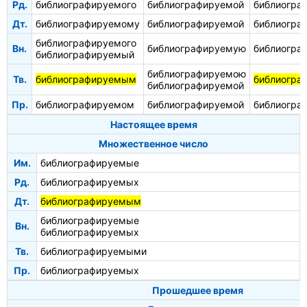
Рд.
библиографируемого
библиографируемой
библиогра
Дт.
библиографируемому
библиографируемой
библиогра
библиографируемого
Вн.
библиографируемую
библиогра
библиографируемый
библиографируемою
Тв.
библиографируемым
библиогра
библиографируемой
Пр.
библиографируемом
библиографируемой
библиогра
Настоящее время
Множественное число
Им.
библиографируемые
Рд.
библиографируемых
Дт.
библиографируемым
библиографируемые
Вн.
библиографируемых
Тв.
библиографируемыми
Пр.
библиографируемых
Прошедшее время