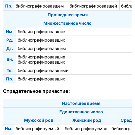
Пр.
библиографировавшем
библиографировавшей
библи
Прошедшее время
Множественное число
Им.
библиографировавшие
Рд.
библиографировавших
Дт.
библиографировавшим
библиографировавшие
Вн.
библиографировавших
Тв.
библиографировавшими
Пр.
библиографировавших
Страдательное причастие:
Настоящее время
Единственное число
Мужской род
Женский род
Средн
Им.
библиографируемый
библиографируемая
библиогра