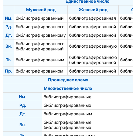
Единственное число
Мужской род
Женский род
С
Им.
библиографированный
библиографированная
библио
Рд.
библиографированного
библиографированной
библио
Дт.
библиографированному
библиографированной
библио
библиографированного
Вн.
библиографированную
библио
библиографированный
библиографированною
Тв.
библиографированным
библио
библиографированной
Пр.
библиографированном
библиографированной
библио
Прошедшее время
Множественное число
Им.
библиографированные
Рд.
библиографированных
Дт.
библиографированным
библиографированные
Вн.
библиографированных
Тв.
библиографированными