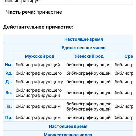
библиографируя
Часть речи:
причастие
Действительное причастие:
Настоящее время
Единственное число
Мужской род
Женский род
Сред
Им.
библиографирующий
библиографирующая
библиогр
Рд.
библиографирующего
библиографирующей
библиогр
Дт.
библиографирующему
библиографирующей
библиогр
библиографирующего
Вн.
библиографирующую
библиогр
библиографирующий
библиографирующею
Тв.
библиографирующим
библиогр
библиографирующей
Пр.
библиографирующем
библиографирующей
библиогр
Настоящее время
Множественное число