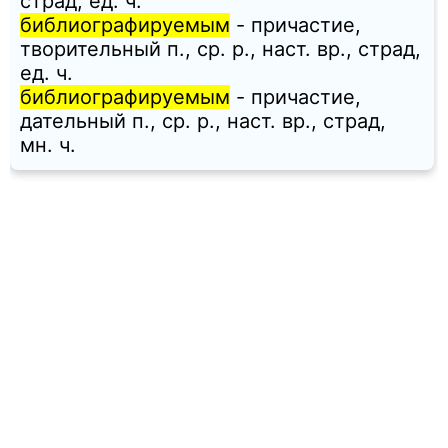
страд, ед. ч.
библиографируемым
- причастие,
творительный п., ср. p., наст. вр., страд,
ед. ч.
библиографируемым
- причастие,
дательный п., ср. p., наст. вр., страд,
мн. ч.