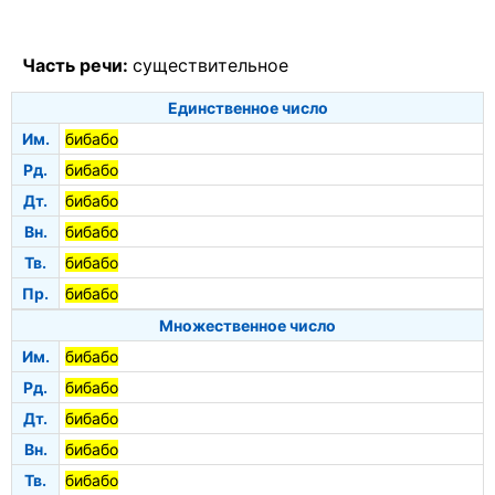
Часть речи:
существительное
Единственное число
Им.
бибабо
Рд.
бибабо
Дт.
бибабо
Вн.
бибабо
Тв.
бибабо
Пр.
бибабо
Множественное число
Им.
бибабо
Рд.
бибабо
Дт.
бибабо
Вн.
бибабо
Тв.
бибабо