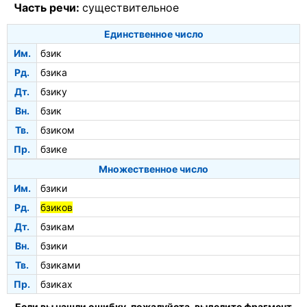
Часть речи:
существительное
Единственное число
Им.
бзик
Рд.
бзика
Дт.
бзику
Вн.
бзик
Тв.
бзиком
Пр.
бзике
Множественное число
Им.
бзики
Рд.
бзиков
Дт.
бзикам
Вн.
бзики
Тв.
бзиками
Пр.
бзиках
Если вы нашли ошибку, пожалуйста, выделите фрагмент