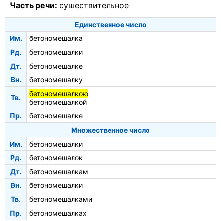
Часть речи:
существительное
Единственное число
Им.
бетономешалка
Рд.
бетономешалки
Дт.
бетономешалке
Вн.
бетономешалку
бетономешалкою
Тв.
бетономешалкой
Пр.
бетономешалке
Множественное число
Им.
бетономешалки
Рд.
бетономешалок
Дт.
бетономешалкам
Вн.
бетономешалки
Тв.
бетономешалками
Пр.
бетономешалках