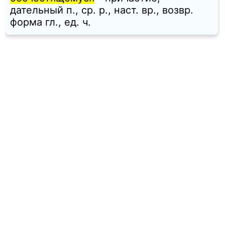
дательный п., ср. p., наст. вр., возвр.
форма гл., ед. ч.