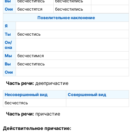
Вы
бесчеститесь
бесчестились
Они
бесчестятся
бесчестились
Повелительное наклонение
Я
Ты
бесчестись
Он/
она
Мы
бесчестимся
Вы
бесчеститесь
Они
Часть речи:
деепричастие
Несовершенный вид
Совершенный вид
бесчестясь
Часть речи:
причастие
Действительное причастие: