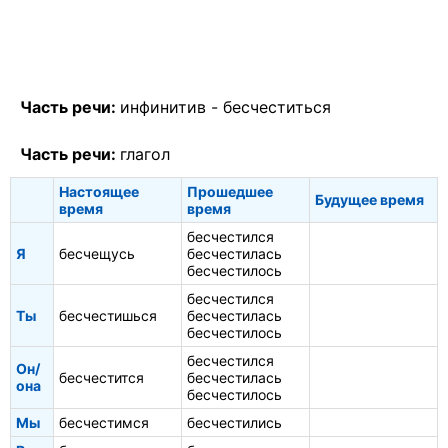
Часть речи:
инфинитив -
бесчеститься
Часть речи:
глагол
Настоящее
Прошедшее
Будущее время
время
время
бесчестился
Я
бесчещусь
бесчестилась
бесчестилось
бесчестился
Ты
бесчестишься
бесчестилась
бесчестилось
бесчестился
Он/
бесчестится
бесчестилась
она
бесчестилось
Мы
бесчестимся
бесчестились