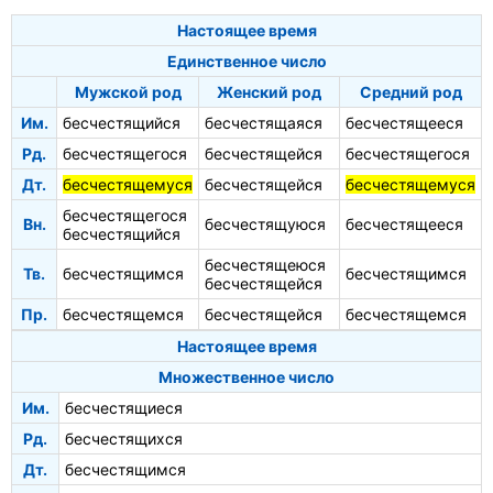
Настоящее время
Единственное число
Мужской род
Женский род
Средний род
Им.
бесчестящийся
бесчестящаяся
бесчестящееся
Рд.
бесчестящегося
бесчестящейся
бесчестящегося
Дт.
бесчестящемуся
бесчестящейся
бесчестящемуся
бесчестящегося
Вн.
бесчестящуюся
бесчестящееся
бесчестящийся
бесчестящеюся
Тв.
бесчестящимся
бесчестящимся
бесчестящейся
Пр.
бесчестящемся
бесчестящейся
бесчестящемся
Настоящее время
Множественное число
Им.
бесчестящиеся
Рд.
бесчестящихся
Дт.
бесчестящимся