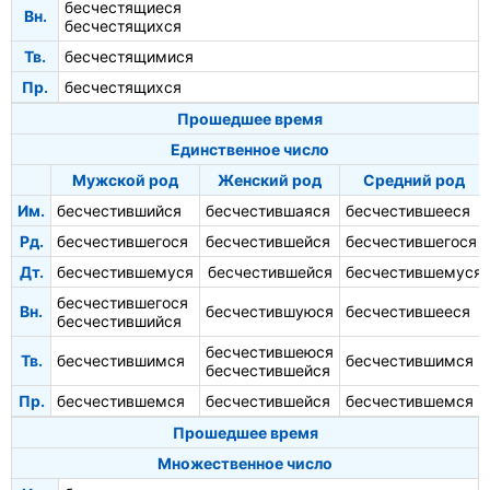
бесчестящиеся
Вн.
бесчестящихся
Тв.
бесчестящимися
Пр.
бесчестящихся
Прошедшее время
Единственное число
Мужской род
Женский род
Средний род
Им.
бесчестившийся
бесчестившаяся
бесчестившееся
Рд.
бесчестившегося
бесчестившейся
бесчестившегося
Дт.
бесчестившемуся
бесчестившейся
бесчестившемуся
бесчестившегося
Вн.
бесчестившуюся
бесчестившееся
бесчестившийся
бесчестившеюся
Тв.
бесчестившимся
бесчестившимся
бесчестившейся
Пр.
бесчестившемся
бесчестившейся
бесчестившемся
Прошедшее время
Множественное число