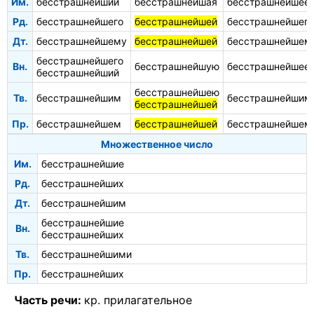
Им.
бесстрашнейший
бесстрашнейшая
бесстрашнейшее
Рд.
бесстрашнейшего
бесстрашнейшей
бесстрашнейшего
Дт.
бесстрашнейшему
бесстрашнейшей
бесстрашнейшем
бесстрашнейшего
Вн.
бесстрашнейшую
бесстрашнейшее
бесстрашнейший
бесстрашнейшею
Тв.
бесстрашнейшим
бесстрашнейшим
бесстрашнейшей
Пр.
бесстрашнейшем
бесстрашнейшей
бесстрашнейшем
Множественное число
Им.
бесстрашнейшие
Рд.
бесстрашнейших
Дт.
бесстрашнейшим
бесстрашнейшие
Вн.
бесстрашнейших
Тв.
бесстрашнейшими
Пр.
бесстрашнейших
Часть речи:
кр. прилагательное