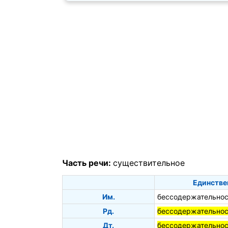
Часть речи:
существительное
Единстве
Им.
бессодержательнос
Рд.
бессодержательнос
Дт.
бессодержательнос