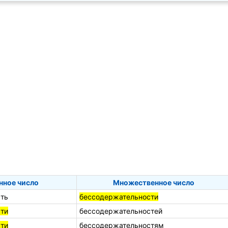
нное число
Множественное число
ть
бессодержательности
ти
бессодержательностей
ти
бессодержательностям