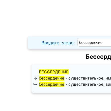
Введите слово:
Бессерд
БЕССЕРДЕЧИЕ
→
бессердечие
- существительное, имен
↳
бессердечие
- существительное, вини