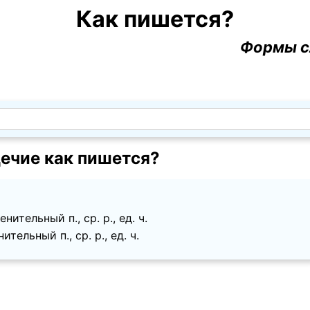
Как пишется?
Формы с
ечие как пишется?
ительный п., ср. p., ед. ч.
тельный п., ср. p., ед. ч.