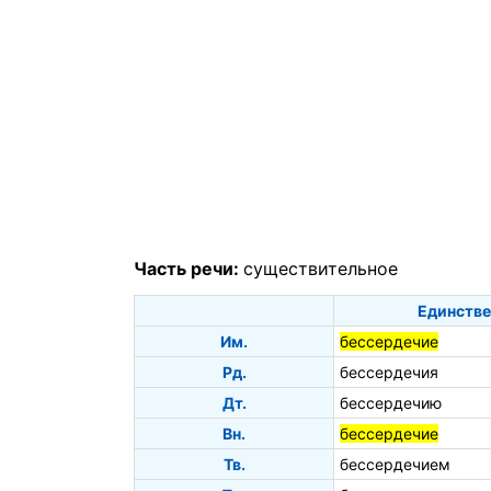
Часть речи:
существительное
Единстве
Им.
бессердечие
Рд.
бессердечия
Дт.
бессердечию
Вн.
бессердечие
Тв.
бессердечием