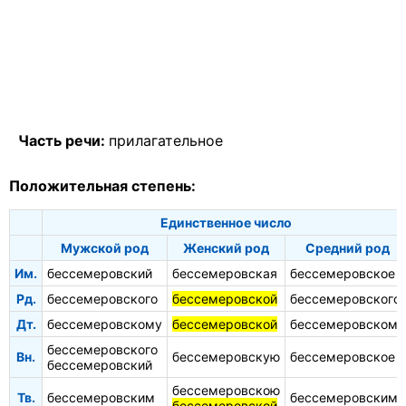
Часть речи:
прилагательное
Положительная степень:
Единственное число
Мужской род
Женский род
Средний род
Им.
бессемеровский
бессемеровская
бессемеровское
Рд.
бессемеровского
бессемеровской
бессемеровского
Дт.
бессемеровскому
бессемеровской
бессемеровскому
бессемеровского
Вн.
бессемеровскую
бессемеровское
бессемеровский
бессемеровскою
Тв.
бессемеровским
бессемеровским
бессемеровской