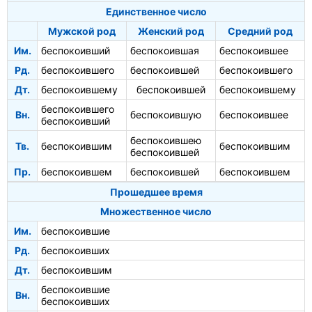
Единственное число
Мужской род
Женский род
Средний род
Им.
беспокоивший
беспокоившая
беспокоившее
Рд.
беспокоившего
беспокоившей
беспокоившего
Дт.
беспокоившему
беспокоившей
беспокоившему
беспокоившего
Вн.
беспокоившую
беспокоившее
беспокоивший
беспокоившею
Тв.
беспокоившим
беспокоившим
беспокоившей
Пр.
беспокоившем
беспокоившей
беспокоившем
Прошедшее время
Множественное число
Им.
беспокоившие
Рд.
беспокоивших
Дт.
беспокоившим
беспокоившие
Вн.
беспокоивших