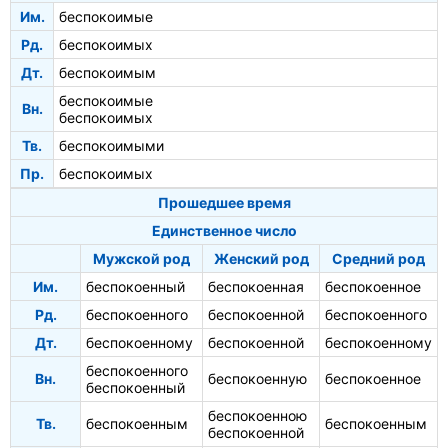
Им.
беспокоимые
Рд.
беспокоимых
Дт.
беспокоимым
беспокоимые
Вн.
беспокоимых
Тв.
беспокоимыми
Пр.
беспокоимых
Прошедшее время
Единственное число
Мужской род
Женский род
Средний род
Им.
беспокоенный
беспокоенная
беспокоенное
Рд.
беспокоенного
беспокоенной
беспокоенного
Дт.
беспокоенному
беспокоенной
беспокоенному
беспокоенного
Вн.
беспокоенную
беспокоенное
беспокоенный
беспокоенною
Тв.
беспокоенным
беспокоенным
беспокоенной