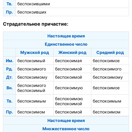
Тв.
беспокоившими
Пр.
беспокоивших
Страдательное причастие:
Настоящее время
Единственное число
Мужской род
Женский род
Средний род
Им.
беспокоимый
беспокоимая
беспокоимое
Рд.
беспокоимого
беспокоимой
беспокоимого
Дт.
беспокоимому
беспокоимой
беспокоимому
беспокоимого
Вн.
беспокоимую
беспокоимое
беспокоимый
беспокоимою
Тв.
беспокоимым
беспокоимым
беспокоимой
Пр.
беспокоимом
беспокоимой
беспокоимом
Настоящее время
Множественное число