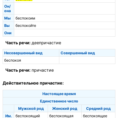
Он/
она
Мы
беспокоим
Вы
беспокойте
Они
Часть речи:
деепричастие
Несовершенный вид
Совершенный вид
беспокоя
Часть речи:
причастие
Действительное причастие:
Настоящее время
Единственное число
Мужской род
Женский род
Средний род
Им.
беспокоящий
беспокоящая
беспокоящее