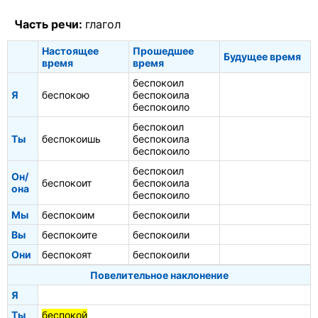
Часть речи:
глагол
Настоящее
Прошедшее
Будущее время
время
время
беспокоил
Я
беспокою
беспокоила
беспокоило
беспокоил
Ты
беспокоишь
беспокоила
беспокоило
беспокоил
Он/
беспокоит
беспокоила
она
беспокоило
Мы
беспокоим
беспокоили
Вы
беспокоите
беспокоили
Они
беспокоят
беспокоили
Повелительное наклонение
Я
Ты
беспокой