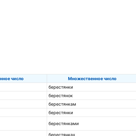
нное число
Множественное число
берестянки
берестянок
берестянкам
берестянки
берестянками
берестянках