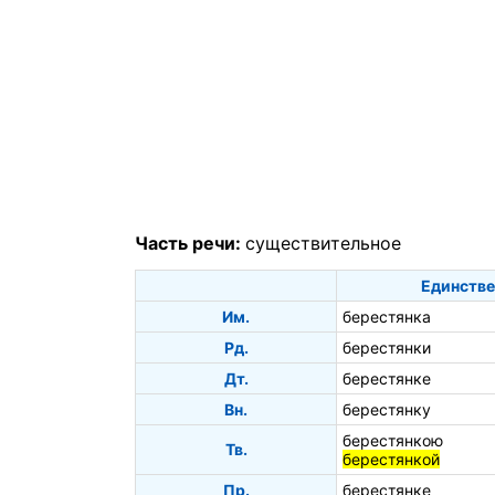
Часть речи:
существительное
Единстве
Им.
берестянка
Рд.
берестянки
Дт.
берестянке
Вн.
берестянку
берестянкою
Тв.
берестянкой
Пр.
берестянке