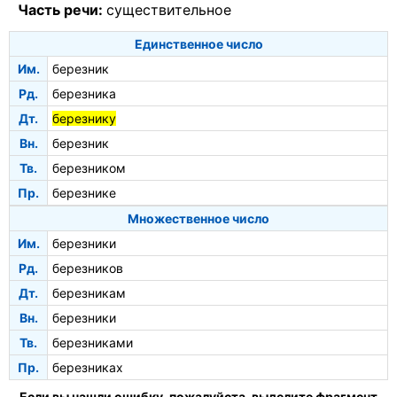
Часть речи:
существительное
Единственное число
Им.
березник
Рд.
березника
Дт.
березнику
Вн.
березник
Тв.
березником
Пр.
березнике
Множественное число
Им.
березники
Рд.
березников
Дт.
березникам
Вн.
березники
Тв.
березниками
Пр.
березниках
Если вы нашли ошибку, пожалуйста, выделите фрагмент