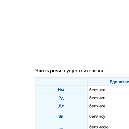
Часть речи:
существительное
Единстве
Им.
белянка
Рд.
белянки
Дт.
белянке
Вн.
белянку
белянкою