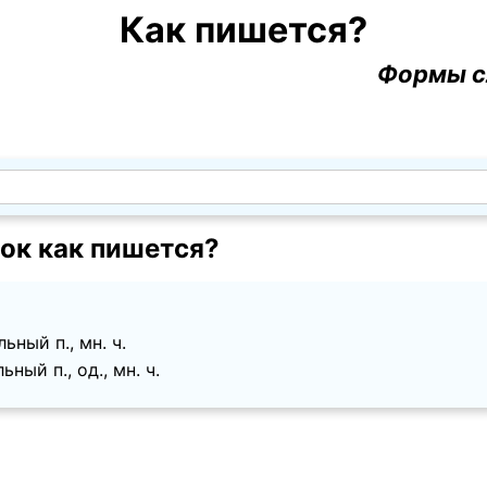
Как пишется?
Формы с
ок как пишется?
ный п., мн. ч.
ный п., од., мн. ч.