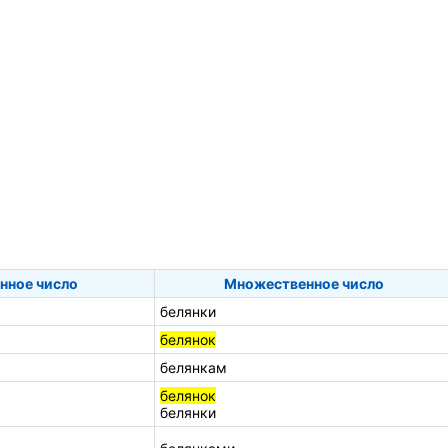
нное число
Множественное число
белянки
белянок
белянкам
белянок
белянки