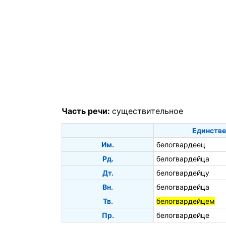
Часть речи:
существительное
Единстве
Им.
белогвардеец
Рд.
белогвардейца
Дт.
белогвардейцу
Вн.
белогвардейца
Тв.
белогвардейцем
Пр.
белогвардейце