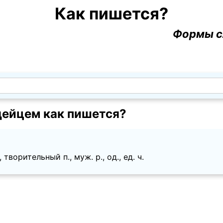
Как пишется?
Формы с
дейцем как пишется?
творительный п., муж. p., од., ед. ч.