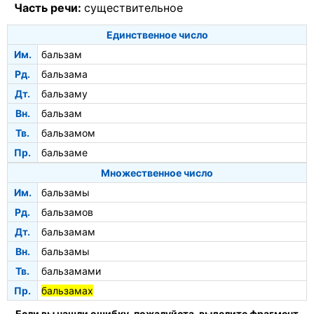
Часть речи:
существительное
Единственное число
Им.
бальзам
Рд.
бальзама
Дт.
бальзаму
Вн.
бальзам
Тв.
бальзамом
Пр.
бальзаме
Множественное число
Им.
бальзамы
Рд.
бальзамов
Дт.
бальзамам
Вн.
бальзамы
Тв.
бальзамами
Пр.
бальзамах
Если вы нашли ошибку, пожалуйста, выделите фрагмент