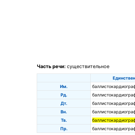
Часть речи:
существительное
Единствен
Им.
баллистокардиогра
Рд.
баллистокардиогра
Дт.
баллистокардиогра
Вн.
баллистокардиогра
Тв.
баллистокардиогра
Пр.
баллистокардиогра