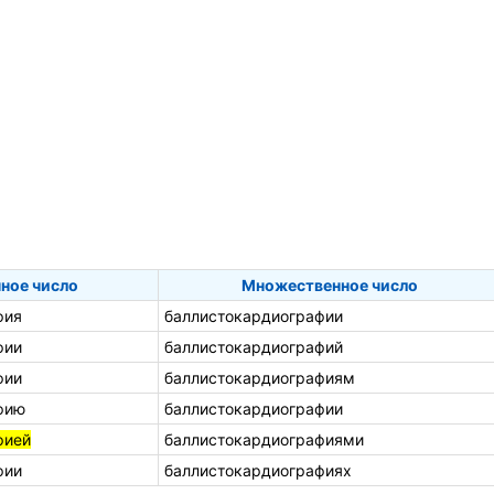
ное число
Множественное число
фия
баллистокардиографии
фии
баллистокардиографий
фии
баллистокардиографиям
фию
баллистокардиографии
фией
баллистокардиографиями
фии
баллистокардиографиях