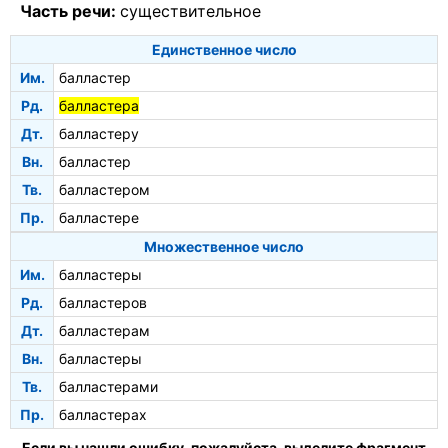
Часть речи:
существительное
Единственное число
Им.
балластер
Рд.
балластера
Дт.
балластеру
Вн.
балластер
Тв.
балластером
Пр.
балластере
Множественное число
Им.
балластеры
Рд.
балластеров
Дт.
балластерам
Вн.
балластеры
Тв.
балластерами
Пр.
балластерах
Если вы нашли ошибку, пожалуйста, выделите фрагмент