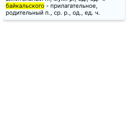
байкальского
- прилагательное,
родительный п., ср. p., од., ед. ч.