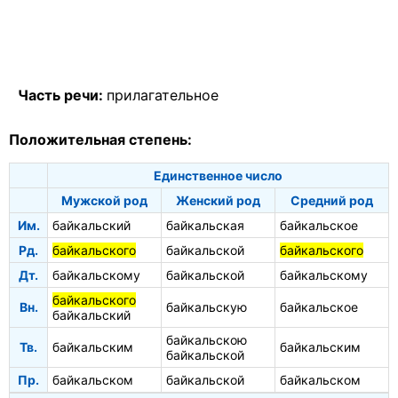
Часть речи:
прилагательное
Положительная степень:
Единственное число
Мужской род
Женский род
Средний род
Им.
байкальский
байкальская
байкальское
Рд.
байкальского
байкальской
байкальского
Дт.
байкальскому
байкальской
байкальскому
байкальского
Вн.
байкальскую
байкальское
байкальский
байкальскою
Тв.
байкальским
байкальским
байкальской
Пр.
байкальском
байкальской
байкальском