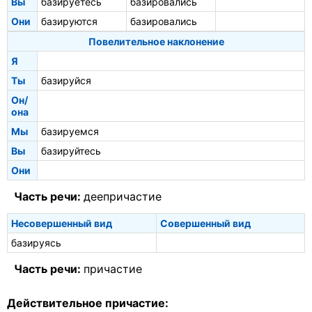
Вы
базируетесь
базировались
Они
базируются
базировались
Повелительное наклонение
Я
Ты
базируйся
Он/
она
Мы
базируемся
Вы
базируйтесь
Они
Часть речи:
деепричастие
Несовершенный вид
Совершенный вид
базируясь
Часть речи:
причастие
Действительное причастие: