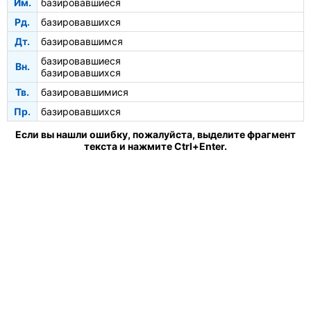
Им.
базировавшиеся
Рд.
базировавшихся
Дт.
базировавшимся
базировавшиеся
Вн.
базировавшихся
Тв.
базировавшимися
Пр.
базировавшихся
Если вы нашли ошибку, пожалуйста, выделите фрагмент
текста и нажмите Ctrl+Enter.