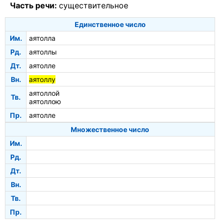
Часть речи:
существительное
Единственное число
Им.
аятолла
Рд.
аятоллы
Дт.
аятолле
Вн.
аятоллу
аятоллой
Тв.
аятоллою
Пр.
аятолле
Множественное число
Им.
Рд.
Дт.
Вн.
Тв.
Пр.