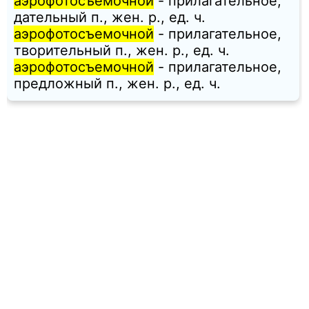
аэрофотосъемочной
- прилагательное,
дательный п., жен. p., ед. ч.
аэрофотосъемочной
- прилагательное,
творительный п., жен. p., ед. ч.
аэрофотосъемочной
- прилагательное,
предложный п., жен. p., ед. ч.