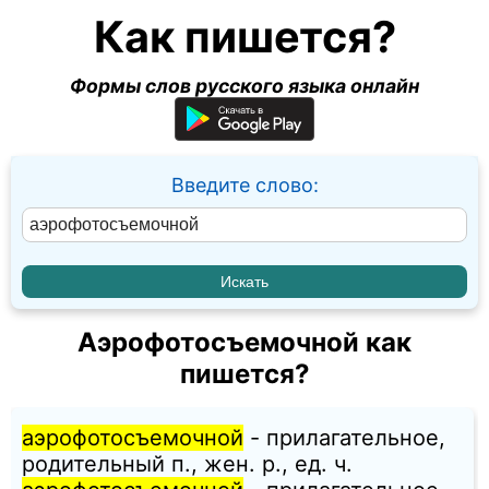
Как пишется?
Формы слов русского языка онлайн
Введите слово:
Аэрофотосъемочной как
пишется?
аэрофотосъемочной
- прилагательное,
родительный п., жен. p., ед. ч.