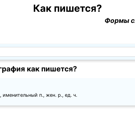
Как пишется?
Формы с
графия как пишется?
именительный п., жен. p., ед. ч.