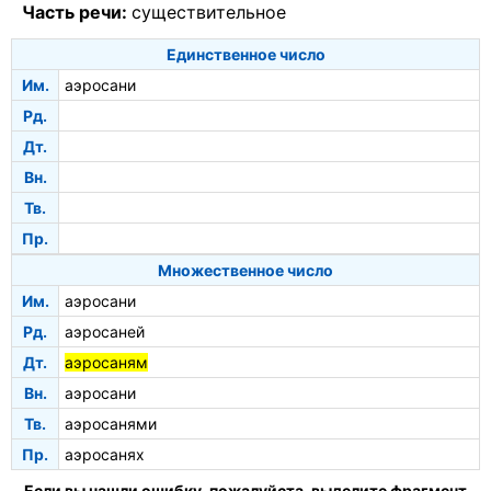
Часть речи:
существительное
Единственное число
Им.
аэросани
Рд.
Дт.
Вн.
Тв.
Пр.
Множественное число
Им.
аэросани
Рд.
аэросаней
Дт.
аэросаням
Вн.
аэросани
Тв.
аэросанями
Пр.
аэросанях
Если вы нашли ошибку, пожалуйста, выделите фрагмент