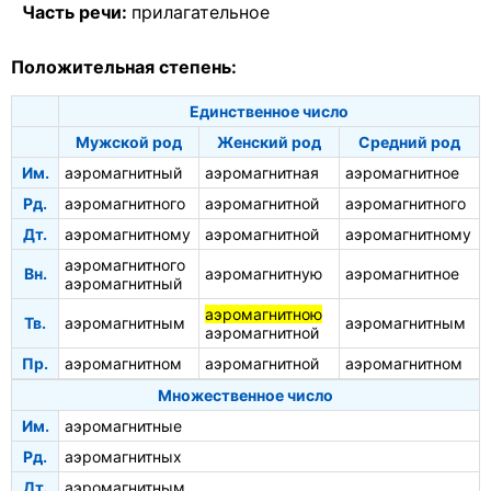
Часть речи:
прилагательное
Положительная степень:
Единственное число
Мужской род
Женский род
Средний род
Им.
аэромагнитный
аэромагнитная
аэромагнитное
Рд.
аэромагнитного
аэромагнитной
аэромагнитного
Дт.
аэромагнитному
аэромагнитной
аэромагнитному
аэромагнитного
Вн.
аэромагнитную
аэромагнитное
аэромагнитный
аэромагнитною
Тв.
аэромагнитным
аэромагнитным
аэромагнитной
Пр.
аэромагнитном
аэромагнитной
аэромагнитном
Множественное число
Им.
аэромагнитные
Рд.
аэромагнитных
Дт.
аэромагнитным