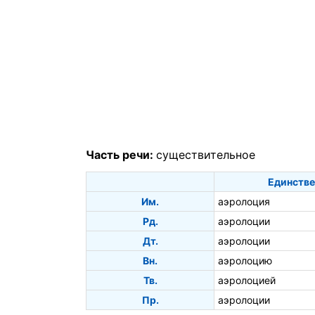
Часть речи:
существительное
Единстве
Им.
аэролоция
Рд.
аэролоции
Дт.
аэролоции
Вн.
аэролоцию
Тв.
аэролоцией
Пр.
аэролоции