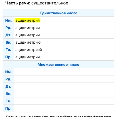
Часть речи:
существительное
Единственное число
Им.
ацидиметрия
Рд.
ацидиметрии
Дт.
ацидиметрии
Вн.
ацидиметрию
Тв.
ацидиметрией
Пр.
ацидиметрии
Множественное число
Им.
Рд.
Дт.
Вн.
Тв.
Пр.
Если вы нашли ошибку, пожалуйста, выделите фрагмент