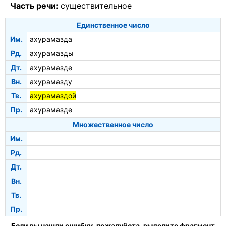
Часть речи:
существительное
Единственное число
Им.
ахурамазда
Рд.
ахурамазды
Дт.
ахурамазде
Вн.
ахурамазду
Тв.
ахурамаздой
Пр.
ахурамазде
Множественное число
Им.
Рд.
Дт.
Вн.
Тв.
Пр.
Если вы нашли ошибку, пожалуйста, выделите фрагмент