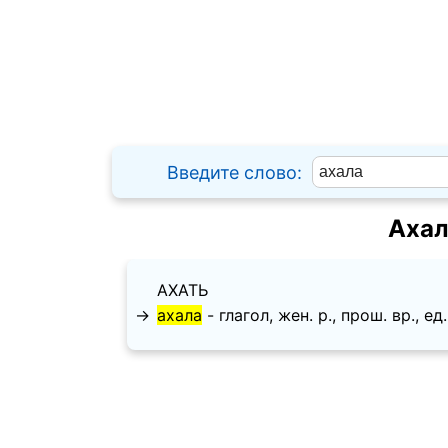
Введите слово:
Ахал
АХАТЬ
→
ахала
- глагол, жен. p., прош. вр., ед.