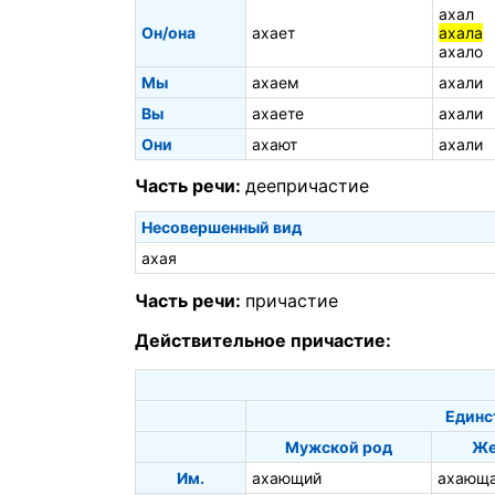
ахал
Он/она
ахает
ахала
ахало
Мы
ахаем
ахали
Вы
ахаете
ахали
Они
ахают
ахали
Часть речи:
деепричастие
Несовершенный вид
ахая
Часть речи:
причастие
Действительное причастие:
Единс
Мужской род
Же
Им.
ахающий
ахающ