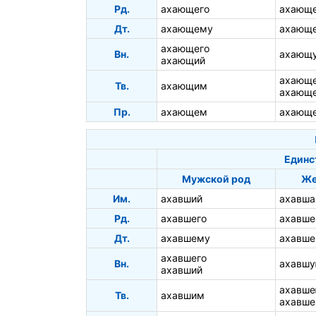
Рд.
ахающего
ахающ
Дт.
ахающему
ахающ
ахающего
Вн.
ахающ
ахающий
ахающ
Тв.
ахающим
ахающ
Пр.
ахающем
ахающ
Единс
Мужской род
Же
Им.
ахавший
ахавша
Рд.
ахавшего
ахавше
Дт.
ахавшему
ахавше
ахавшего
Вн.
ахавш
ахавший
ахавш
Тв.
ахавшим
ахавше