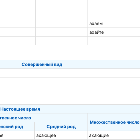
ахаем
ахайте
Совершенный вид
Настоящее время
твенное число
Множественное число
нский род
Средний род
ая
ахающее
ахающие