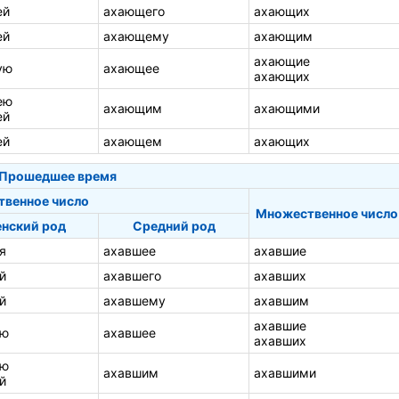
ей
ахающего
ахающих
ей
ахающему
ахающим
ахающие
ую
ахающее
ахающих
ею
ахающим
ахающими
ей
ей
ахающем
ахающих
Прошедшее время
твенное число
Множественное число
нский род
Средний род
я
ахавшее
ахавшие
й
ахавшего
ахавших
й
ахавшему
ахавшим
ахавшие
ую
ахавшее
ахавших
ею
ахавшим
ахавшими
й