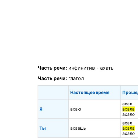
Часть речи:
инфинитив -
ахать
Часть речи:
глагол
Настоящее время
Проше
ахал
Я
ахаю
ахала
ахало
ахал
Ты
ахаешь
ахала
ахало